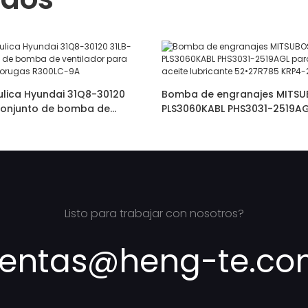
lica Hyundai 31Q8-30120
Bomba de engranajes MITSU
conjunto de bomba de
PLS3060KABL PHS3031-2519AG
ara excavadora de orugas
máquina de aceite lubricant
KRP4-27ABDDH
Listo para trabajar con nosotros?
entas@heng-te.c