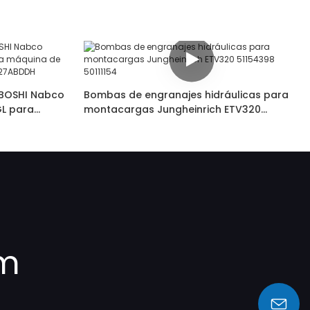
BOSHI Nabco
Bombas de engranajes hidráulicas para
L para
montacargas Jungheinrich ETV320
e 52•27R785
51154398 50111154
om