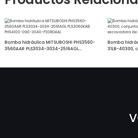
Bomba hidráulica MITSUBOSHI PHS3560-
Bomba hidráu
3560AAR PLS3034-3034-2516AGL
31LB-40300, 
PLS3060KAB PHS4100-090-3040-P208DAAL
ventilador p
R300LC-9A
v