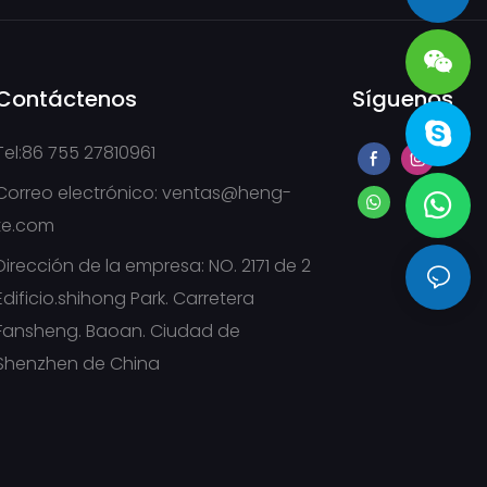
sales@heng-te.com
Contáctenos
Síguenos
Tel:86 755 27810961
Correo electrónico:
ventas@heng-
te.com
Dirección de la empresa: NO. 2171 de 2
Edificio.shihong Park. Carretera
Fansheng. Baoan. Ciudad de
Shenzhen de China