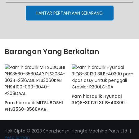
HANTAR PERTANYAAN SEKARANG.
Barangan Yang Berkaitan
Pam hidraulik Hyundai
Pam hidraulik MITSUBOSHI
31Q8-30120 31LB-40300
PHS3560-3560AAR
pam kipas assy untuk
PLS3034-3034-2516AGL
penggali Crawler R300LC-
PLS3060KAB PHS4100-090-
9A
3040-P208DAAL
Hak Cipta © 2023 Shenzhenshi Hengte Machine Parts Ltd |
Peta laman