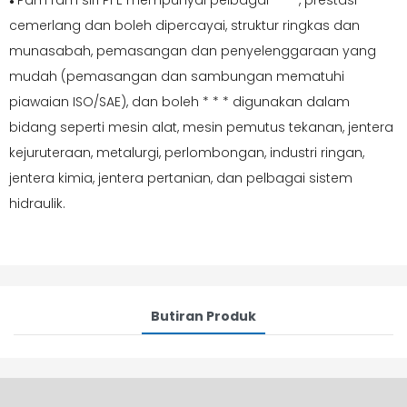
Pam ram siri PFE mempunyai pelbagai * * *, prestasi
●
cemerlang dan boleh dipercayai, struktur ringkas dan
munasabah, pemasangan dan penyelenggaraan yang
mudah (pemasangan dan sambungan mematuhi
piawaian ISO/SAE), dan boleh * * * digunakan dalam
bidang seperti mesin alat, mesin pemutus tekanan, jentera
kejuruteraan, metalurgi, perlombongan, industri ringan,
jentera kimia, jentera pertanian, dan pelbagai sistem
hidraulik.
Butiran Produk