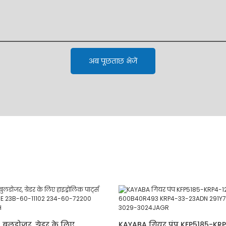
अब पूछताछ भेजें
 बुलडोजर, ग्रेडर के लिए
KAYABA गियर पंप KFP5185-KR