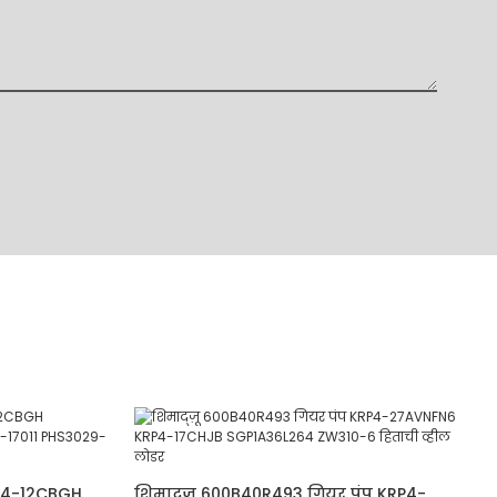
P4-12CBGH
शिमाद्ज़ू 600B40R493 गियर पंप KRP4-