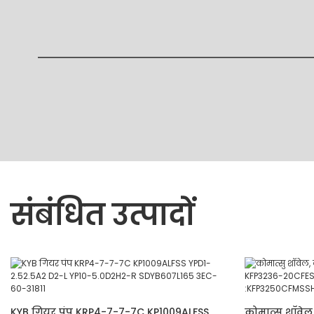
संबंधित उत्पादों
KYB गियर पंप KRP4-7-7-7C KP1009ALFSS
कोमात्सु शॉवेल,