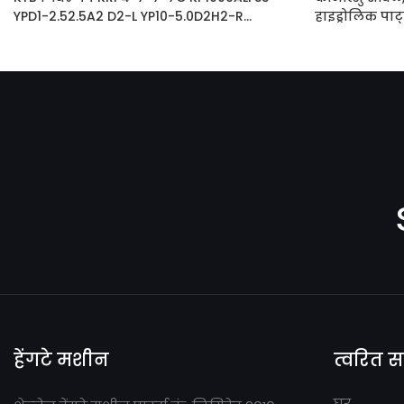
YPD1-2.52.5A2 D2-L YP10-5.0D2H2-R
हाइड्रोलिक पा
SDYB607L165 3EC-60-31811
11102 234-60
हेंगटे मशीन
त्वरित 