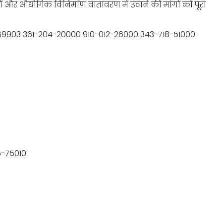
ं और औद्योगिक विनिर्माण वातावरण में उठाने की मांगों को पूरा
69903 361-204-20000 910-012-26000 343-718-51000
25-75010