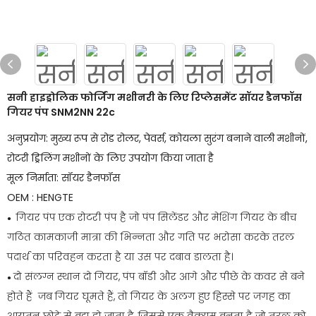
सनी हाइड्रोलिक फोर्जिंग मशीनरी के लिए रिप्लेसमेंट सॉयर डैनफॉस
गियर पंप SNM2NN 22c
अनुप्रयोग: मुख्य रूप से रोड रोलर, पेवर्स, कोयला सुरंग बनाने वाली मशीनों,
रोटरी ड्रिलिंग मशीनों के लिए उपयोग किया जाता है
मूल निर्माता: सॉयर डैनफॉस
OEM : HENGTE
गियर पंप एक रोटरी पंप है जो पंप सिलेंडर और मेशिंग गियर के बीच
●
गठित कामकाजी मात्रा की भिन्नता और गति पर भरोसा करके तरल
पदार्थ का परिवहन करता है या उस पर दबाव डालता है।
दो संलग्न स्थान दो गियर, पंप बॉडी और आगे और पीछे के कवर से बने
●
होते हैं जब गियर घूमते हैं, तो गियर के अलग हुए हिस्से पर जगह का