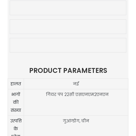
PRODUCT PARAMETERS
हालत
नई
भागों
गियर पंप 22सी एसएनएम2एनएन
की
संख्या
उत्पत्ति
गुआंग्डोंग, चीन
के