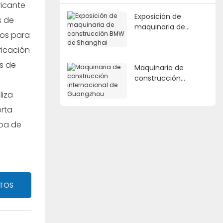
ricante
Exposición de
s de
maquinaria de
dos para
construcción BMW
de Shanghai
ricación
s de
Maquinaria de
construcción
internacional de
liza
Guangzhou
erta
mba de
CTOS