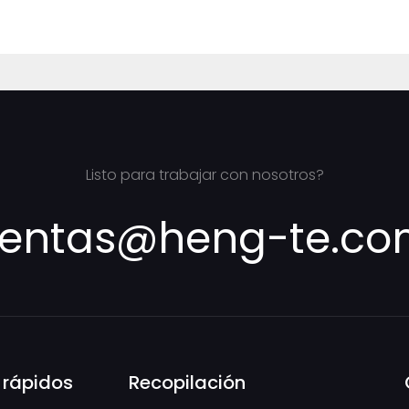
Listo para trabajar con nosotros?
entas@heng-te.c
 rápidos
Recopilación