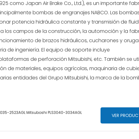
25 como Japan Air Brake Co., Ltd.), es un importante fab
incipalmente bombas de engranajes NABCO. Las bomba
onar potencia hidráulica constante y transmisión de flui
 los campos de la construcción, la automoción y la fab
funcionamiento de brazos hidráulicos, cucharones y oruga
 de ingeniería. El equipo de soporte incluye
aformas de perforación Mitsubishi, etc. También se uti
n de materiales, equipos agrícolas, maquinaria de cubi
 varias entidades del Grupo Mitsubishi, la marca de la bo
035-2523AGL Mitsuboshi PLS3040-3034AGL
VER PRODU