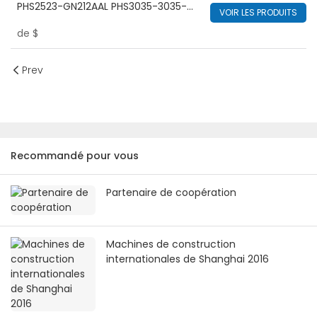
PHS2523-GN212AAL PHS3035-3035-
VOIR LES PRODUITS
2523AGL Mitsuboshi PLS3040-
de
$
3034AGL PHS4120-3560ECL pour
Kobelco
Prev
Recommandé pour vous
Partenaire de coopération
Machines de construction
internationales de Shanghai 2016