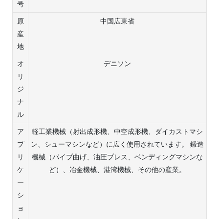
号
原
中国広東省
産
地
オ
デニソン
リ
ジ
ナ
ル
ア
軽工業機械（射出成形機、中空成形機、ダイカストマシ
プ
ン、シューマシンなど）に広く使用されています。 鍛造
リ
機械（パイプ曲げ、油圧プレス、ベンディングマシンな
ケ
ど）、冶金機械、港湾機械、その他の産業。
ー
シ
ョ