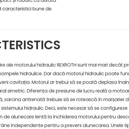
mpact și robust, cu durată
 caracteristici bune de
TERISTICS
 ieșire ale motorului hidraulic REXROTH sunt mai mari decât p
ompele hidraulice. Dar dacă motorul hidraulic poate funcț
veni cavitația. Motorul ar trebui să se poată deplasa înaint
ural simetric. Diferența de presiune de lucru reală a mot
teză, sarcina antrenată trebuie să se rotească în marșarier 
 sistemului hidraulic. Deci, este necesar să se configure
men de alunecare lentă la închiderea motorului pentru descă
 frâne independente pentru a preveni alunecarea. Unele ti