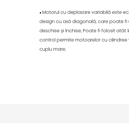
Motorul cu deplasare variabilă este ec
●
design cu axă diagonală, care poate fi ut
deschise și închise; Poate fi folosit atât î
control permite motoarelor cu cilindree 
cuplu mare;