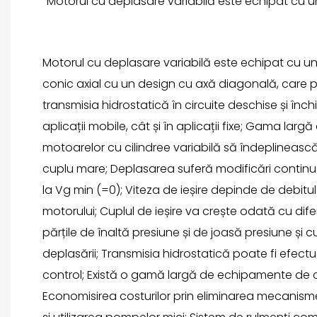
Motorul cu deplasare variabilă este echipat cu un
Motorul cu deplasare variabilă este echipat cu un
conic axial cu un design cu axă diagonală, care po
transmisia hidrostatică în circuite deschise și închise
aplicații mobile, cât și în aplicații fixe; Gama larg
motoarelor cu cilindree variabilă să îndeplinească
cuplu mare; Deplasarea suferă modificări continue
la Vg min (=0); Viteza de ieșire depinde de debit
motorului; Cuplul de ieșire va crește odată cu dif
părțile de înaltă presiune și de joasă presiune și 
deplasării; Transmisia hidrostatică poate fi efectu
control; Există o gamă largă de echipamente de co
Economisirea costurilor prin eliminarea mecanism