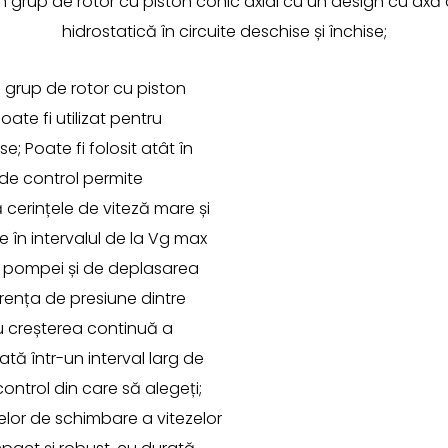
 grup de rotor cu piston conic axial cu un design cu axă d
hidrostatică în circuite deschise și închise;
 grup de rotor cu piston
ate fi utilizat pentru
; Poate fi folosit atât în ​​
ă de control permite
 cerințele de viteză mare și
 în intervalul de la Vg max
ul pompei și de deplasarea
erența de presiune dintre
cu creșterea continuă a
ată într-un interval larg de
ntrol din care să alegeți;
elor de schimbare a vitezelor