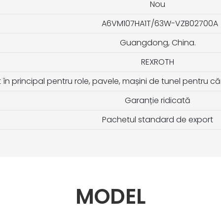
Nou
A6VM107HA1T/63W-VZB02700A
Guangdong, China.
REXROTH
t în principal pentru role, pavele, mașini de tunel pentru c
Garanție ridicată
Pachetul standard de export
MODEL