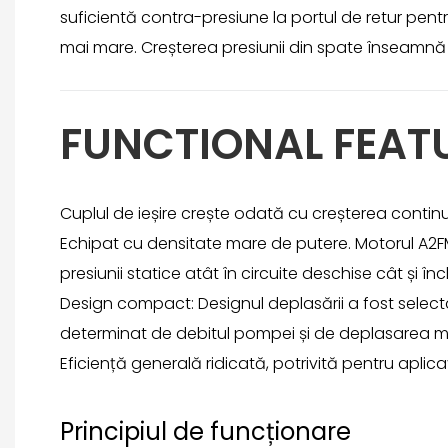
suficientă contra-presiune la portul de retur pe
mai mare. Creșterea presiunii din spate înseamnă că
FUNCTIONAL FEAT
Cuplul de ieșire crește odată cu creșterea continu
Echipat cu densitate mare de putere. Motorul A2FM
presiunii statice atât în ​​circuite deschise cât și înc
Design compact: Designul deplasării a fost selectat 
determinat de debitul pompei și de deplasarea mo
Eficiență generală ridicată, potrivită pentru aplicați
Principiul de funcționare