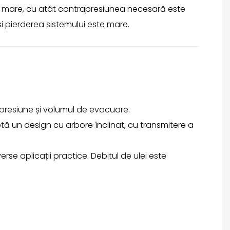
ai mare, cu atât contrapresiunea necesară este
și pierderea sistemului este mare.
ă presiune și volumul de evacuare.
ă un design cu arbore înclinat, cu transmitere a
erse aplicații practice. Debitul de ulei este