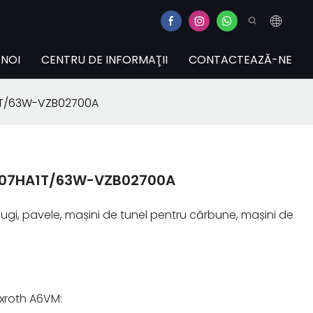
 NOI
CENTRU DE INFORMAŢII
CONTACTEAZĂ-NE
A1T/63W-VZB02700A
M107HA1T/63W-VZB02700A
vălugi, pavele, mașini de tunel pentru cărbune, mașini de
exroth A6VM: