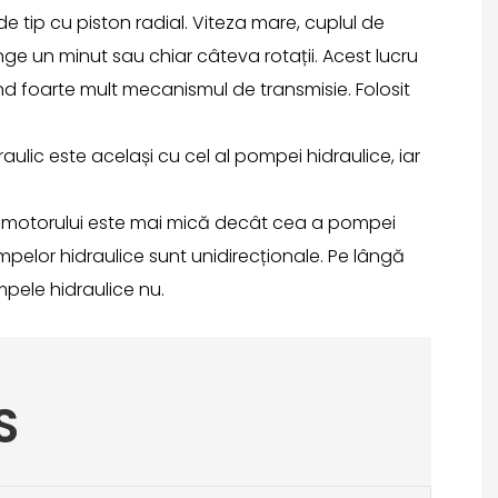
e tip cu piston radial. Viteza mare, cuplul de
nge un minut sau chiar câteva rotații. Acest lucru
nd foarte mult mecanismul de transmisie. Folosit
ulic este același cu cel al pompei hidraulice, iar
e a motorului este mai mică decât cea a pompei
mpelor hidraulice sunt unidirecționale. Pe lângă
mpele hidraulice nu.
S