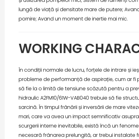
și utilizarea pompelor mici; Sistem de rulmenți co
lungă de viață și densitate mare de putere; Avand
pornire; Avand un moment de inertie mai mic.
WORKING CHARAC
În condiții normale de lucru, forțele de intrare și
probleme de performanță de aspirație, cum ar fi p
să fie la o limită de tensiune scăzută pentru a pre
hidraulic A2FM10/61W-VAB040 trebuie să fie struct
sarcină. În timpul frânării și inversării de mare vi
mari, care va avea un impact semnificativ asupra
scurgerii interne inevitabile, există încă un feno
necesară frânarea prelungită, ar trebui instalate