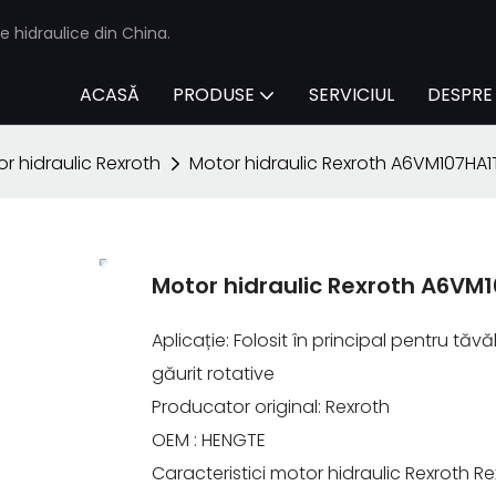
e hidraulice din China.
ACASĂ
PRODUSE
SERVICIUL
DESPRE
r hidraulic Rexroth
Motor hidraulic Rexroth A6VM107H
Motor hidraulic Rexroth A6V
Aplicație: Folosit în principal pentru tă
găurit rotative
Producator original: Rexroth
OEM : HENGTE
Caracteristici motor hidraulic Rexroth R