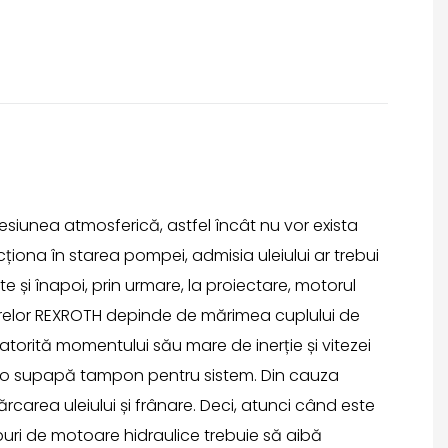
resiunea atmosferică, astfel încât nu vor exista
iona în starea pompei, admisia uleiului ar trebui
e și înapoi, prin urmare, la proiectare, motorul
oarelor REXROTH depinde de mărimea cuplului de
datorită momentului său mare de inerție și vitezei
ze o supapă tampon pentru sistem. Din cauza
rcarea uleiului și frânare. Deci, atunci când este
puri de motoare hidraulice trebuie să aibă