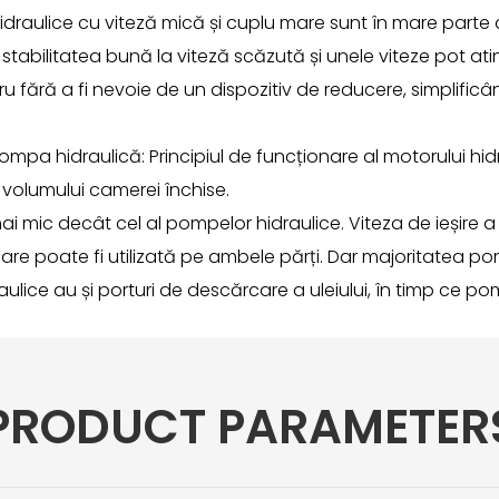
idraulice cu viteză mică și cuplu mare sunt în mare parte d
 stabilitatea bună la viteză scăzută și unele viteze pot ati
 fără a fi nevoie de un dispozitiv de reducere, simplificâ
pa hidraulică: Principiul de funcționare al motorului hidra
 volumului camerei închise.
ai mic decât cel al pompelor hidraulice. Viteza de ieșir
care poate fi utilizată pe ambele părți. Dar majoritatea po
aulice au și porturi de descărcare a uleiului, în timp ce po
PRODUCT PARAMETER