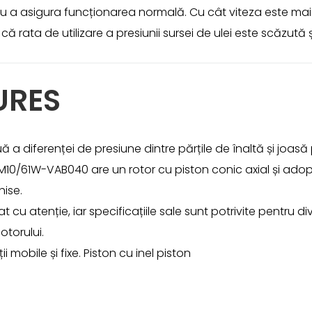
ntru a asigura funcționarea normală. Cu cât viteza este m
 rata de utilizare a presiunii sursei de ulei este scăzută 
URES
ă a diferenței de presiune dintre părțile de înaltă și joas
10/61W-VAB040 are un rotor cu piston conic axial și adopt
hise.
cu atenție, iar specificațiile sale sunt potrivite pentru div
torului.
i mobile și fixe. Piston cu inel piston