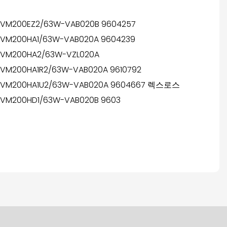
VM200EZ2/63W-VAB020B 9604257
VM200HA1/63W-VAB020A 9604239
VM200HA2/63W-VZL020A
VM200HA1R2/63W-VAB020A 9610792
6VM200HA1U2/63W-VAB020A 9604667 렉스로스
VM200HD1/63W-VAB020B 9603