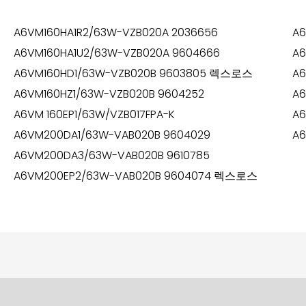
A6VM160HA1R2/63W-VZB020A 2036656
A6
A6VM160HA1U2/63W-VZB020A 9604666
A6
A6VM160HD1/63W-VZB020B 9603805 렉스로스
A6
A6VM160HZ1/63W-VZB020B 9604252
A6
A6VM 160EP1/63W/VZB017FPA-K
A
A6VM200DA1/63W-VAB020B 9604029
A6
A6VM200DA3/63W-VAB020B 9610785
A6VM200EP2/63W-VAB020B 9604074 렉스로스