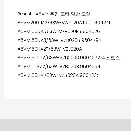
Rexroth A6VM 유압 모터 일반 모델:
A6VM200HA2/63W-VAB020A R909604241
A6VM160DA1/63W-VZB020B 9604026
A6VM160DA3/63W-VZB020B 9604794
A6VM160HA2T/63W-VZL020A
A6VM160EP2/63W-VZB020B 9604072 렉스로스
A6VM160EZ2/63W-VZB020B 9604254
A6VM160HA1/63W-VZB020A 9604235