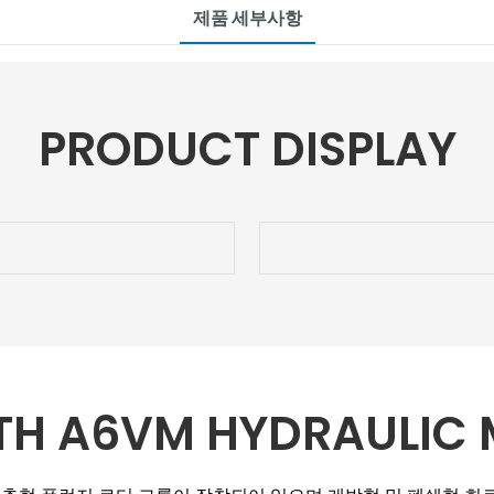
제품 세부사항
PRODUCT DISPLAY
TH A6VM HYDRAULIC 