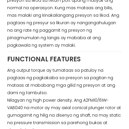
presyon sa likod sa return port upang matiyak ang
normal na operasyon. Kung mas mataas ang bilis,
mas malaki ang kinakailangang presyon sa likod. Ang
pagtaas ng presyur sa likuran ay nangangahulugan
na ang rate ng paggamit ng presyon ng
pinagmumulan ng langis ay mababa at ang
pagkawala ng system ay malaki.
FUNCTIONAL FEATURES
Ang output torque ay tumataas sa patuloy na
pagtaas ng pagkakaiba sa presyon sa pagitan ng
mataas at mababang mga gilid ng presyon at ang
dami ng tambutso.
Nilagyan ng high power density. Ang A2FM10/61W-
VAB040 na motor ay may axial conical plunger rotor at
gumagamit ng hilig na disenyo ng shaft, na may static
na pressure transmission sa parehong bukas at