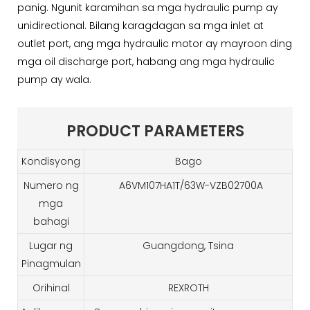
panig. Ngunit karamihan sa mga hydraulic pump ay
unidirectional. Bilang karagdagan sa mga inlet at
outlet port, ang mga hydraulic motor ay mayroon ding
mga oil discharge port, habang ang mga hydraulic
pump ay wala.
PRODUCT PARAMETERS
Kondisyong
Bago
Numero ng
A6VM107HA1T/63W-VZB02700A
mga
bahagi
Lugar ng
Guangdong, Tsina
Pinagmulan
Orihinal
REXROTH