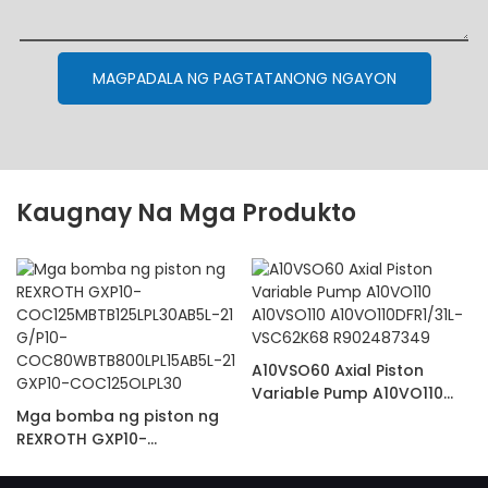
MAGPADALA NG PAGTATANONG NGAYON
Kaugnay Na Mga Produkto
A10VSO60 Axial Piston
Variable Pump A10VO110
Mga bomba ng piston ng
A10VSO110
REXROTH GXP10-
A10VO110DFR1/31L-
COC125MBTB125LPL30AB5L-
VSC62K68 R902487349
21 G/P10-