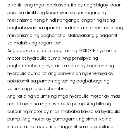
o kahit ilang mga rebolusyon. Ito ay nagbibigay-daan
para sa direktang koneksyon sa gumaganang
mekanismo nang hindi nangangailangan ng isang
pagbabawas na aparato, na lubos na pinasimple ang
mekanismo ng paghahatid. Malawakang ginagamit
sa malalaking kagamitan.
Ang pagkakatulad sa pagitan ng REXROTH hydraulic
motor at hydraulic pump: Ang prinsipyo ng
pagtatrabaho ng hydraulic motor ay kapareho ng
hydraulic pump, at ang conversion ng enerhiya ay
nakakamit sa pamamagitan ng pagbabago ng
volume ng closed chamber.
Ang ratio ng volume ng mga hydraulic motor ay mas
maliit kaysa sa mga hydraulic pump. Ang bilis ng
output ng motor ay mas mababa kaysa sa hydraulic
pump. Ang motor ay gumagamit ng simetriko na
istraktura, na maaaring magamit sa magkabilang