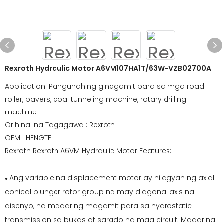
Rexroth Hydraulic Motor A6VM107HA1T/63W-VZB02700A
Application: Pangunahing ginagamit para sa mga road
roller, pavers, coal tunneling machine, rotary drilling
machine
Orihinal na Tagagawa : Rexroth
OEM : HENGTE
Rexroth Rexroth A6VM Hydraulic Motor Features:
Ang variable na displacement motor ay nilagyan ng axial
●
conical plunger rotor group na may diagonal axis na
disenyo, na maaaring magamit para sa hydrostatic
transmission sa bukas at sarado na mga circuit; Maaaring