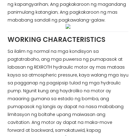
ng kapangyarihan; Ang pagkakaroon ng magandang
panimulang katangian; Ang pagkakaroon ng mas
mababang sandali ng pagkawalang-galaw.
WORKING CHARACTERISTICS
Sa ilalim ng normal na mga kondisyon sa
pagtatrabaho, ang mga puwersa ng pumapasok at
labasan ng REXROTH hydraulic motor ay mas mataas
kaysa sa atmospheric pressure, kaya walang mga isyu
sa pagganap ng pagsipsip tulad ng mga hydraulic
pump. Ngunit kung ang haydroliko na motor ay
maaaring gumana sa estado ng bomba, ang
pumapasok ng langis ay dapat na nasa mababang
limitasyon ng boltahe upang maiwasan ang
cavitation. Ang motor ay dapat na maka-move
forward at backward, samakatuwid, kapag