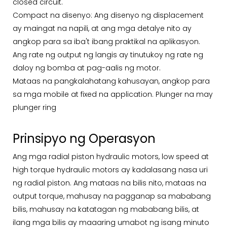
closed circuit.
Compact na disenyo: Ang disenyo ng displacement
ay maingat na napili, at ang mga detalye nito ay
angkop para sa iba't ibang praktikal na aplikasyon.
Ang rate ng output ng langis ay tinutukoy ng rate ng
daloy ng bomba at pag-aalis ng motor.
Mataas na pangkalahatang kahusayan, angkop para
sa mga mobile at fixed na application. Plunger na may
plunger ring
Prinsipyo ng Operasyon
Ang mga radial piston hydraulic motors, low speed at
high torque hydraulic motors ay kadalasang nasa uri
ng radial piston. Ang mataas na bilis nito, mataas na
output torque, mahusay na pagganap sa mababang
bilis, mahusay na katatagan ng mababang bilis, at
ilang mga bilis ay maaaring umabot ng isang minuto