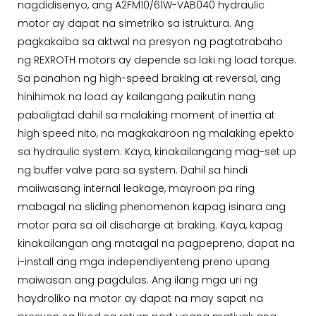
nagdidisenyo, ang A2FM10/61W-VAB040 hydraulic
motor ay dapat na simetriko sa istruktura. Ang
pagkakaiba sa aktwal na presyon ng pagtatrabaho
ng REXROTH motors ay depende sa laki ng load torque.
Sa panahon ng high-speed braking at reversal, ang
hinihimok na load ay kailangang paikutin nang
pabaligtad dahil sa malaking moment of inertia at
high speed nito, na magkakaroon ng malaking epekto
sa hydraulic system. Kaya, kinakailangang mag-set up
ng buffer valve para sa system. Dahil sa hindi
maiiwasang internal leakage, mayroon pa ring
mabagal na sliding phenomenon kapag isinara ang
motor para sa oil discharge at braking. Kaya, kapag
kinakailangan ang matagal na pagpepreno, dapat na
i-install ang mga independiyenteng preno upang
maiwasan ang pagdulas. Ang ilang mga uri ng
haydroliko na motor ay dapat na may sapat na