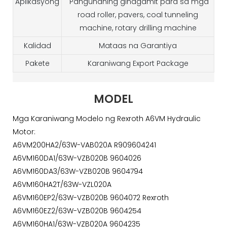
Aplikasyong
Pangunahing ginagamit para sa mga
road roller, pavers, coal tunneling
machine, rotary drilling machine
Kalidad
Mataas na Garantiya
Pakete
Karaniwang Export Package
MODEL
Mga Karaniwang Modelo ng Rexroth A6VM Hydraulic
Motor:
A6VM200HA2/63W-VAB020A R909604241
A6VM160DA1/63W-VZB020B 9604026
A6VM160DA3/63W-VZB020B 9604794
A6VM160HA2T/63W-VZL020A
A6VM160EP2/63W-VZB020B 9604072 Rexroth
A6VM160EZ2/63W-VZB020B 9604254
A6VM160HA1/63W-VZB020A 9604235