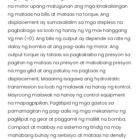
na motor upang matugunan ang mga kinakailangan
ng mataas na bilis at mataas na torque; Ang
displacement ay sumasailalim sa mga stepless na
pagbabago sa loob ng hanay ng Vg max hanggang
Vg min (=0); Ang bilis ng output ay depende sa rate ng
daloy ng bomba at ang pag-aalis ng motor; Ang
output torque ay tataas sa pagkakaiba ng presyon sa
pagitan ng mataas na presyon at mababang presyon
na mga gilid at ang patuloy na pagtaas ng
displacement; Maaaring isagawa ang hydrostatic
transmission sa loob ng malawak na hanay ng kontrol;
Mayroong malawak na hanay ng control equipment
na mapagpipilian; Pagtitipid ng mga gastos sa
pamamagitan ng pag-aalis ng mga mekanismo ng
paglilipat ng gear at paggamit ng maliliit na bomba;
Compact at matibay na sistema ng tindig na may
mahabang buhay ng serbisyo at mataas na density