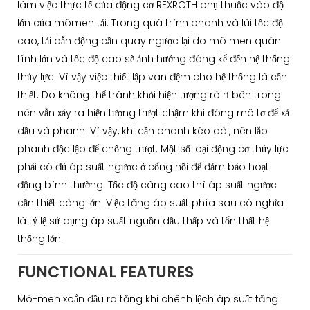
làm việc thực tế của động cơ REXROTH phụ thuộc vào độ
lớn của mômen tải. Trong quá trình phanh và lùi tốc độ
cao, tải dẫn động cần quay ngược lại do mô men quán
tính lớn và tốc độ cao sẽ ảnh hưởng đáng kể đến hệ thống
thủy lực. Vì vậy việc thiết lập van đệm cho hệ thống là cần
thiết. Do không thể tránh khỏi hiện tượng rò rỉ bên trong
nên vẫn xảy ra hiện tượng trượt chậm khi đóng mô tơ để xả
dầu và phanh. Vì vậy, khi cần phanh kéo dài, nên lắp
phanh độc lập để chống trượt. Một số loại động cơ thủy lực
phải có đủ áp suất ngược ở cổng hồi để đảm bảo hoạt
động bình thường. Tốc độ càng cao thì áp suất ngược
cần thiết càng lớn. Việc tăng áp suất phía sau có nghĩa
là tỷ lệ sử dụng áp suất nguồn dầu thấp và tổn thất hệ
thống lớn.
FUNCTIONAL FEATURES
Mô-men xoắn đầu ra tăng khi chênh lệch áp suất tăng