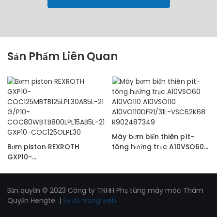
Sản Phẩm Liên Quan
Máy bơm biến thiên pít-
Bơm piston REXROTH
tông hướng trục A10VSO60
GXP10-
A10VO110 A10VSO110
COC125MBTB125LPL30AB5L-
A10VO110DFR1/31L-
21 G/P10-
VSC62K68 R902487349
COC80WBTB800LPL15AB5L-
Bản quyền © 2023 Công ty TNHH Phụ tùng máy móc Thâm
21 GXP10-COC125OLPL30
Quyến Hengte |
Sơ đồ trang web