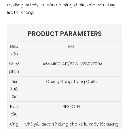
ra, động cơ thủy lực còn có cổng xả dầu, còn bơm thủy
lực thì không.
PRODUCT PARAMETERS
Điều
Mới
kiện
Số bộ
A6VM107HA1T/63W-VZB02700A
phận
Nơi
Quảng Đông, Trung Quốc
Xuất
Xứ
Ban
REXROTH
đầu
Ứng
Chủ yếu được sử dụng cho xe lu, máy lát đường,