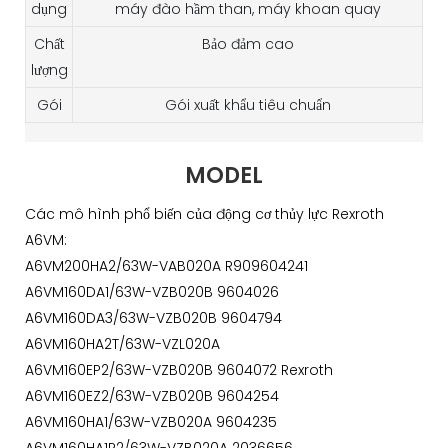
dụng
máy đào hầm than, máy khoan quay
Chất
Bảo đảm cao
lượng
Gói
Gói xuất khẩu tiêu chuẩn
MODEL
Các mô hình phổ biến của động cơ thủy lực Rexroth
A6VM:
A6VM200HA2/63W-VAB020A R909604241
A6VM160DA1/63W-VZB020B 9604026
A6VM160DA3/63W-VZB020B 9604794
A6VM160HA2T/63W-VZL020A
A6VM160EP2/63W-VZB020B 9604072 Rexroth
A6VM160EZ2/63W-VZB020B 9604254
A6VM160HA1/63W-VZB020A 9604235