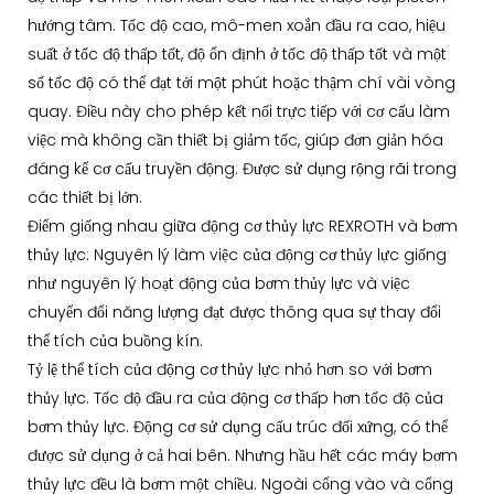
hướng tâm. Tốc độ cao, mô-men xoắn đầu ra cao, hiệu
suất ở tốc độ thấp tốt, độ ổn định ở tốc độ thấp tốt và một
số tốc độ có thể đạt tới một phút hoặc thậm chí vài vòng
quay. Điều này cho phép kết nối trực tiếp với cơ cấu làm
việc mà không cần thiết bị giảm tốc, giúp đơn giản hóa
đáng kể cơ cấu truyền động. Được sử dụng rộng rãi trong
các thiết bị lớn.
Điểm giống nhau giữa động cơ thủy lực REXROTH và bơm
thủy lực: Nguyên lý làm việc của động cơ thủy lực giống
như nguyên lý hoạt động của bơm thủy lực và việc
chuyển đổi năng lượng đạt được thông qua sự thay đổi
thể tích của buồng kín.
Tỷ lệ thể tích của động cơ thủy lực nhỏ hơn so với bơm
thủy lực. Tốc độ đầu ra của động cơ thấp hơn tốc độ của
bơm thủy lực. Động cơ sử dụng cấu trúc đối xứng, có thể
được sử dụng ở cả hai bên. Nhưng hầu hết các máy bơm
thủy lực đều là bơm một chiều. Ngoài cổng vào và cổng