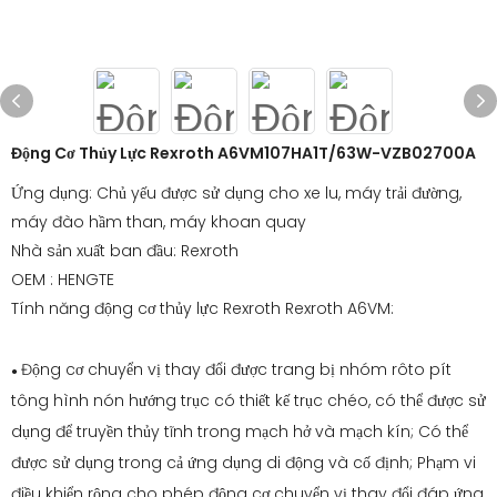
Động Cơ Thủy Lực Rexroth A6VM107HA1T/63W-VZB02700A
Ứng dụng: Chủ yếu được sử dụng cho xe lu, máy trải đường,
máy đào hầm than, máy khoan quay
Nhà sản xuất ban đầu: Rexroth
OEM : HENGTE
Tính năng động cơ thủy lực Rexroth Rexroth A6VM:
Động cơ chuyển vị thay đổi được trang bị nhóm rôto pít
●
tông hình nón hướng trục có thiết kế trục chéo, có thể được sử
dụng để truyền thủy tĩnh trong mạch hở và mạch kín; Có thể
được sử dụng trong cả ứng dụng di động và cố định; Phạm vi
điều khiển rộng cho phép động cơ chuyển vị thay đổi đáp ứng