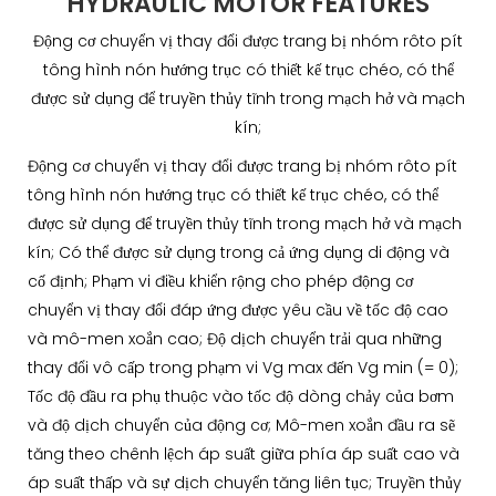
HYDRAULIC MOTOR FEATURES
Động cơ chuyển vị thay đổi được trang bị nhóm rôto pít
tông hình nón hướng trục có thiết kế trục chéo, có thể
được sử dụng để truyền thủy tĩnh trong mạch hở và mạch
kín;
Động cơ chuyển vị thay đổi được trang bị nhóm rôto pít
tông hình nón hướng trục có thiết kế trục chéo, có thể
được sử dụng để truyền thủy tĩnh trong mạch hở và mạch
kín; Có thể được sử dụng trong cả ứng dụng di động và
cố định; Phạm vi điều khiển rộng cho phép động cơ
chuyển vị thay đổi đáp ứng được yêu cầu về tốc độ cao
và mô-men xoắn cao; Độ dịch chuyển trải qua những
thay đổi vô cấp trong phạm vi Vg max đến Vg min (= 0);
Tốc độ đầu ra phụ thuộc vào tốc độ dòng chảy của bơm
và độ dịch chuyển của động cơ; Mô-men xoắn đầu ra sẽ
tăng theo chênh lệch áp suất giữa phía áp suất cao và
áp suất thấp và sự dịch chuyển tăng liên tục; Truyền thủy