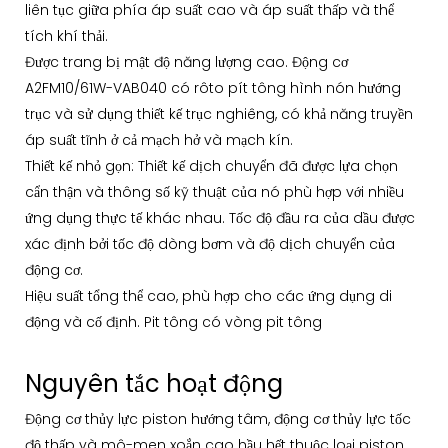
liên tục giữa phía áp suất cao và áp suất thấp và thể
tích khí thải.
Được trang bị mật độ năng lượng cao. Động cơ
A2FM10/61W-VAB040 có rôto pít tông hình nón hướng
trục và sử dụng thiết kế trục nghiêng, có khả năng truyền
áp suất tĩnh ở cả mạch hở và mạch kín.
Thiết kế nhỏ gọn: Thiết kế dịch chuyển đã được lựa chọn
cẩn thận và thông số kỹ thuật của nó phù hợp với nhiều
ứng dụng thực tế khác nhau. Tốc độ đầu ra của dầu được
xác định bởi tốc độ dòng bơm và độ dịch chuyển của
động cơ.
Hiệu suất tổng thể cao, phù hợp cho các ứng dụng di
động và cố định. Pit tông có vòng pit tông
Nguyên tắc hoạt động
Động cơ thủy lực piston hướng tâm, động cơ thủy lực tốc
độ thấp và mô-men xoắn cao hầu hết thuộc loại piston