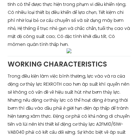
tĩnh có thể được thực hiện trong phạm vi điều khiển rộng;
Có nhiều loại thiết bị điều khiển để lựa chọn; Tiết kiệm chi
phí nhờ loại bỏ cơ cấu chuyển số và sử dụng máy bơm
nhỏ; Hệ thống ổ trục nhỏ gọn và chắc chắn, tuổi thọ cao và
mật độ công suất cao; Có đặc tính khởi đầu tốt; Có
mômen quán tính thấp hơn.
WORKING CHARACTERISTICS
Trong điều kiện làm việc bình thường, lực vào và ra của
động cơ thủy lực REXROTH cao hơn áp suất khí quyển nên
sẽ không có vấn đề về hiệu suất hút như bơm thủy lực.
Nhưng nếu động cơ thủy lực có thể hoạt động ở trạng thái
bơm thì đầu vào dầu phải ở giới hạn điện áp thấp để tránh
hiện tượng xâm thực. Động cơ phải có khả năng di chuyển
tiến và lùi nên khi thiết kế động cơ thủy lực A2FM10/61W-
VAB040 phải có kết cấu đối xứng. Sự khác biệt về áp suất