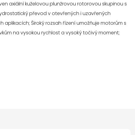
n axiální kuželovou plunžrovou rotorovou skupinou s
 hydrostatický převod v otevřených i uzavřených
ch aplikacích; Široký rozsah řízení umožňuje motorům s
m na vysokou rychlost a vysoký točivý moment;