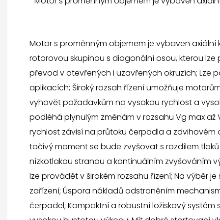
Motor s proměnným objemem je vybaven axiální k
Motor s proměnným objemem je vybaven axiální 
rotorovou skupinou s diagonální osou, kterou lze 
převod v otevřených i uzavřených okruzích; Lze p
aplikacích; Široký rozsah řízení umožňuje moto
vyhovět požadavkům na vysokou rychlost a vyso
podléhá plynulým změnám v rozsahu Vg max až V
rychlost závisí na průtoku čerpadla a zdvihovém
točivý moment se bude zvyšovat s rozdílem tlaků
nízkotlakou stranou a kontinuálním zvyšováním vý
lze provádět v širokém rozsahu řízení; Na výběr je
zařízení; Úspora nákladů odstraněním mechanism
čerpadel; Kompaktní a robustní ložiskový systém s