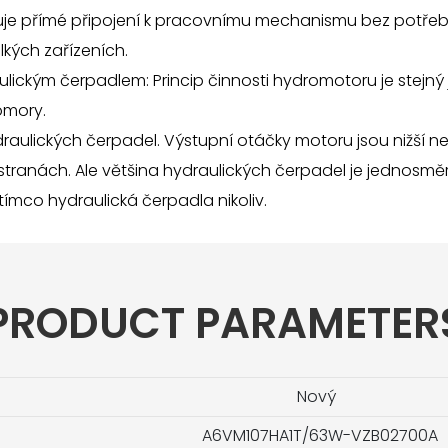
je přímé připojení k pracovnímu mechanismu bez potřeby
kých zařízeních.
ckým čerpadlem: Princip činnosti hydromotoru je stejný
omory.
ulických čerpadel. Výstupní otáčky motoru jsou nižší n
u stranách. Ale většina hydraulických čerpadel je jednosm
ímco hydraulická čerpadla nikoliv.
PRODUCT PARAMETER
Nový
A6VM107HA1T/63W-VZB02700A