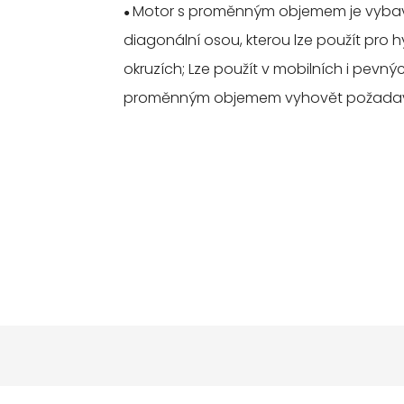
Motor s proměnným objemem je vybave
●
diagonální osou, kterou lze použít pro
okruzích; Lze použít v mobilních i pevný
proměnným objemem vyhovět požadavků