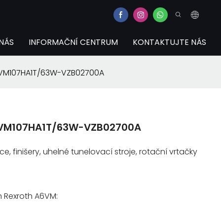
NÁS
INFORMAČNÍ CENTRUM
KONTAKTUJTE NÁS
A6VM107HA1T/63W-VZB02700A
A6VM107HA1T/63W-VZB02700A
lce, finišery, uhelné tunelovací stroje, rotační vrtačky
h Rexroth A6VM: