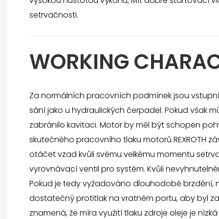
vysokou hustotou výkonu; Mít dobré startovací v
setrvačnosti.
WORKING CHARAC
Za normálních pracovních podmínek jsou vstupní 
sání jako u hydraulických čerpadel. Pokud však m
zabránilo kavitaci. Motor by měl být schopen poh
skutečného pracovního tlaku motorů REXROTH závi
otáčet vzad kvůli svému velkému momentu setrvač
vyrovnávací ventil pro systém. Kvůli nevyhnutelné
Pokud je tedy vyžadováno dlouhodobé brzdění, mě
dostatečný protitlak na vratném portu, aby byl zaj
znamená, že míra využití tlaku zdroje oleje je nízká