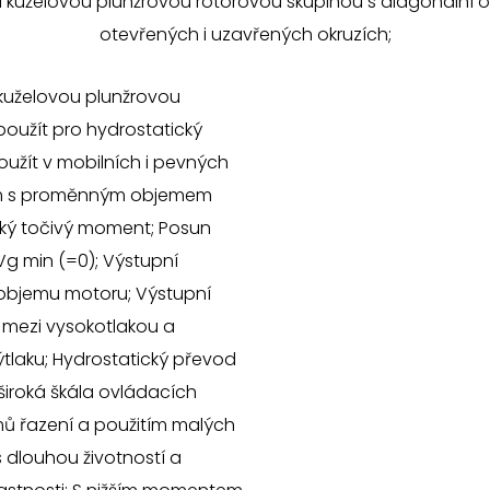
uželovou plunžrovou rotorovou skupinou s diagonální oso
otevřených i uzavřených okruzích;
kuželovou plunžrovou
použít pro hydrostatický
oužít v mobilních i pevných
rům s proměnným objemem
ký točivý moment; Posun
g min (=0); Výstupní
 objemu motoru; Výstupní
 mezi vysokotlakou a
tlaku; Hydrostatický převod
 široká škála ovládacích
ů řazení a použitím malých
 dlouhou životností a