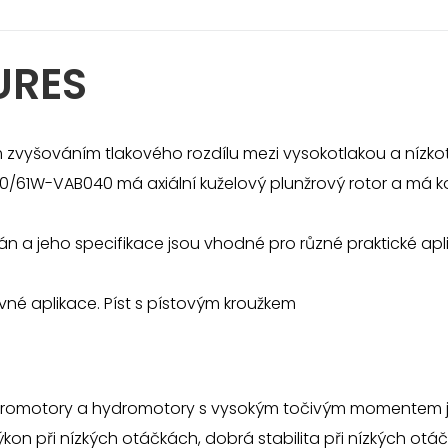
URES
m zvyšováním tlakového rozdílu mezi vysokotlakou a nízk
/61W-VAB040 má axiální kuželový plunžrový rotor a má k
án a jeho specifikace jsou vhodné pro různé praktické ap
vné aplikace. Píst s pístovým kroužkem
dromotory a hydromotory s vysokým točivým momentem jso
ýkon při nízkých otáčkách, dobrá stabilita při nízkých 