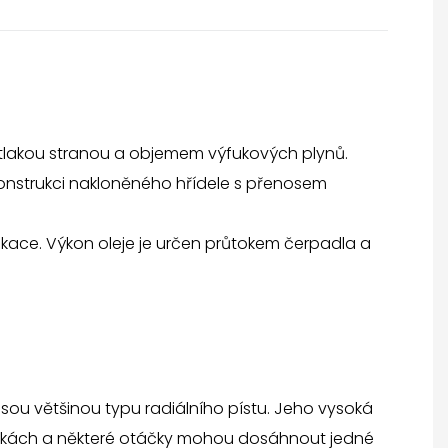
otlakou stranou a objemem výfukových plynů.
onstrukci nakloněného hřídele s přenosem
likace. Výkon oleje je určen průtokem čerpadla a
u většinou typu radiálního pístu. Jeho vysoká
otáčkách a některé otáčky mohou dosáhnout jedné