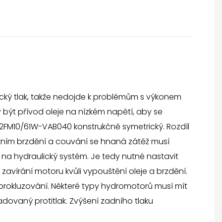
cký tlak, takže nedojde k problémům s výkonem
 být přívod oleje na nízkém napětí, aby se
A2FM10/61W-VAB040 konstrukčně symetrický. Rozdíl
tním brzdění a couvání se hnaná zátěž musí
a hydraulický systém. Je tedy nutné nastavit
zavírání motoru kvůli vypouštění oleje a brzdění.
prokluzování. Některé typy hydromotorů musí mít
žadovaný protitlak. Zvýšení zadního tlaku