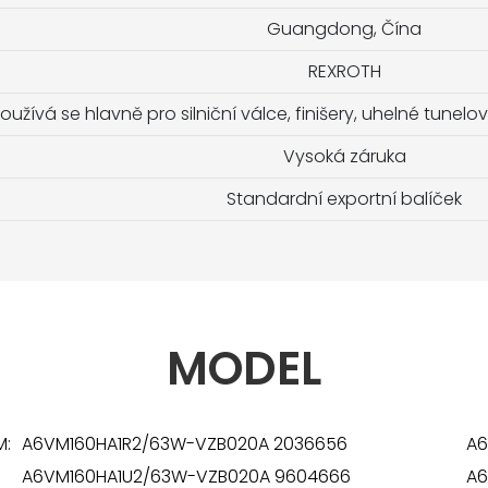
Guangdong, Čína
REXROTH
oužívá se hlavně pro silniční válce, finišery, uhelné tunelov
Vysoká záruka
Standardní exportní balíček
MODEL
M:
A6VM160HA1R2/63W-VZB020A 2036656
A6
A6VM160HA1U2/63W-VZB020A 9604666
A6