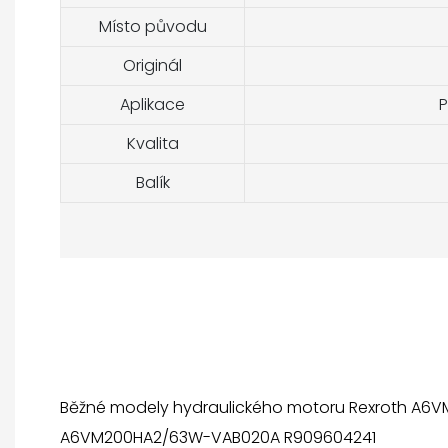
Místo původu
Originál
Aplikace
P
Kvalita
Balík
Běžné modely hydraulického motoru Rexroth A6V
A6VM200HA2/63W-VAB020A R909604241