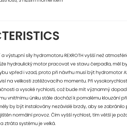
lastnosti; S nižším momentem
TERISTICS
a výstupní síly hydromotoru REXROTH vyšší než atmosféri
ůže hydraulický motor pracovat ve stavu čerpadla, měl by
ybu vpřed i vzad, proto při návrhu musí být hydromotor 
sí na velikosti zatěžovacího momentu. Při vysokorychlos
nosti a vysoké rychlosti, což bude mít významný dopad n
mu vnitřnímu úniku stále dochází k pomalému klouzání při 
ly by být instalovány nezávislé brzdy, aby se zabránilo 
ištěn normální provoz. Čím vyšší rychlost, tím větší je po
 a ztráta systému je velká.