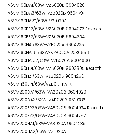
A6VM160DA1/63W-VZB020B 9604026
A6VM160DA3/63W-VZB020B 9604794
A6VM160HA2T/63W-VZL020A
A6VM160EP2/63W-VZB020B 9604072 Rexroth
A6VM160EZ2/63W-VZB020B 9604254
A6VM160HA1/63W-VZB020A 9604235
A6VM160HA1R2/63W-VZB020A 2036656
A6VM160HA1U2/63W-VZB020A 9604666
A6VM160HD1/63W-VZB020B 9603805 Rexroth
A6VM160HZ1/63W-VZB020B 9604252
A6VM 160EP1/63W/VZB017FPA-K
A6VM200DA1/63W-VAB020B 9604029
A6VM200DA3/63W-VAB020B 9610785
A6VM200EP2/63W-VAB020B 9604074 Rexroth
A6VM200EZ2/63W-VAB020B 9604257
A6VM200HA1/63W-VAB020A 9604239
A6VM200HA2/63W-VZL020A