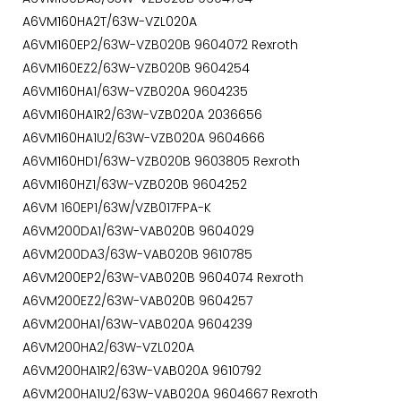
A6VM160HA2T/63W-VZL020A
A6VM160EP2/63W-VZB020B 9604072 Rexroth
A6VM160EZ2/63W-VZB020B 9604254
A6VM160HA1/63W-VZB020A 9604235
A6VM160HA1R2/63W-VZB020A 2036656
A6VM160HA1U2/63W-VZB020A 9604666
A6VM160HD1/63W-VZB020B 9603805 Rexroth
A6VM160HZ1/63W-VZB020B 9604252
A6VM 160EP1/63W/VZB017FPA-K
A6VM200DA1/63W-VAB020B 9604029
A6VM200DA3/63W-VAB020B 9610785
A6VM200EP2/63W-VAB020B 9604074 Rexroth
A6VM200EZ2/63W-VAB020B 9604257
A6VM200HA1/63W-VAB020A 9604239
A6VM200HA2/63W-VZL020A
A6VM200HA1R2/63W-VAB020A 9610792
A6VM200HA1U2/63W-VAB020A 9604667 Rexroth