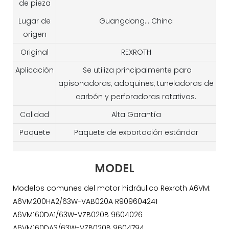
de pieza
Lugar de
Guangdong... China
origen
Original
REXROTH
Aplicación
Se utiliza principalmente para
apisonadoras, adoquines, tuneladoras de
carbón y perforadoras rotativas.
Calidad
Alta Garantía
Paquete
Paquete de exportación estándar
MODEL
Modelos comunes del motor hidráulico Rexroth A6VM:
A6VM200HA2/63W-VAB020A R909604241
A6VM160DA1/63W-VZB020B 9604026
A6VM160DA3/63W-VZB020B 9604794