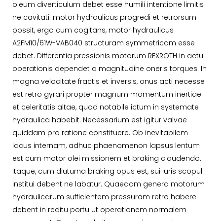
oleum diverticulum debet esse humili intentione limitis
ne cavitati. motor hydraulicus progredi et retrorsum
possit, ergo cum cogitans, motor hydraulicus
A2FM10/61W-VAB040 structuram symmetricam esse
debet. Differentia pressionis motorum REXROTH in actu
operationis dependet a magnitudine oneris torques. In
magna velocitate fractis et inversis, onus acti necesse
est retro gyrari propter magnum momentum inertiae
et celeritatis altae, quod notabile ictum in systemate
hydraulica habebit. Necessarium est igitur valvae
quiddam pro ratione constituere. Ob inevitabilem
lacus internam, adhuc phaenomenon lapsus lentum
est cum motor olei missionem et braking claudendo.
Itaque, cum diuturna braking opus est, sui iuris scopuli
institui debent ne labatur. Quaedam genera motorum
hydraulicarum sufficientem pressuram retro habere
debent in reditu portu ut operationem normalem