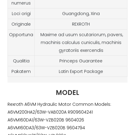
numerus
Loci origi
Guangdong, Xina
Originale
REXROTH
Opportuna
Maxime ad usum scutariorum, pavers,
machinis calculus cuniculis, machinis
gyratoriis exercendis
Qualitia
Princeps Guarantee
Pakatem
Latin Export Package
MODEL
Rexroth A6VM Hydraulic Motor Common Models:
A6VM200HA2/63W-VAB020A R909604241
A6VM160DA1/63W-VZB020B 9604026
A6VM160DA3/63W-VZB020B 9604794