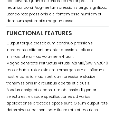
conservent. Quanto celeritas, eo maior pressio
requiritur dorsi. Augmentum pressionis tergo significat,
utendo rate pressionis olei fontem esse humilem et
damnum systematis magnum esse.
FUNCTIONAL FEATURES
Output torque crescit cum continuo pressionis
incremento differentiam inter pressionis altae et
infimas laterum ac volumen exhaurit.
Magna densitate instructus virtutis. A2FM10/61W-VAB040
motor habet rotor axialem immergentem et inflexum
hastile consilium adhibet, cum pressione statice
transmissionis in circuitibus apertis et clausis.
Foedus designatio: consilium obsessio diligenter
selecta est, eiusque specificationes ad varias
applicationes practicas aptae sunt. Oleum output rate
determinatur per sentinam fluere rate et motrices