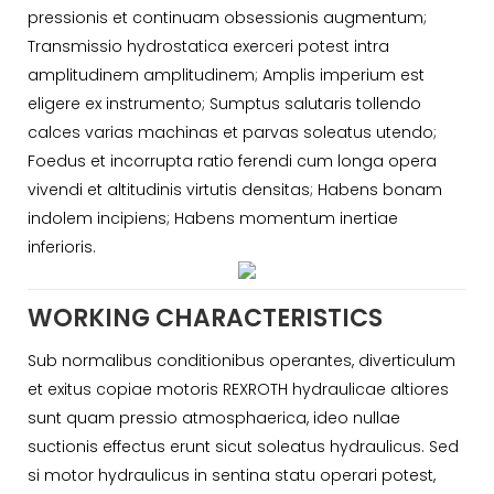
pressionis et continuam obsessionis augmentum;
Transmissio hydrostatica exerceri potest intra
amplitudinem amplitudinem; Amplis imperium est
eligere ex instrumento; Sumptus salutaris tollendo
calces varias machinas et parvas soleatus utendo;
Foedus et incorrupta ratio ferendi cum longa opera
vivendi et altitudinis virtutis densitas; Habens bonam
indolem incipiens; Habens momentum inertiae
inferioris.
WORKING CHARACTERISTICS
Sub normalibus conditionibus operantes, diverticulum
et exitus copiae motoris REXROTH hydraulicae altiores
sunt quam pressio atmosphaerica, ideo nullae
suctionis effectus erunt sicut soleatus hydraulicus. Sed
si motor hydraulicus in sentina statu operari potest,