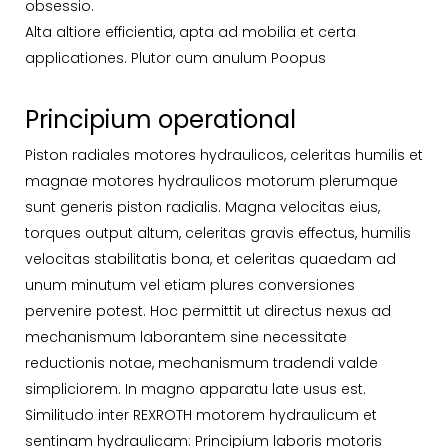
obsessio.
Alta altiore efficientia, apta ad mobilia et certa
applicationes. Plutor cum anulum Poopus
Principium operational
Piston radiales motores hydraulicos, celeritas humilis et
magnae motores hydraulicos motorum plerumque
sunt generis piston radialis. Magna velocitas eius,
torques output altum, celeritas gravis effectus, humilis
velocitas stabilitatis bona, et celeritas quaedam ad
unum minutum vel etiam plures conversiones
pervenire potest. Hoc permittit ut directus nexus ad
mechanismum laborantem sine necessitate
reductionis notae, mechanismum tradendi valde
simpliciorem. In magno apparatu late usus est.
Similitudo inter REXROTH motorem hydraulicum et
sentinam hydraulicam: Principium laboris motoris