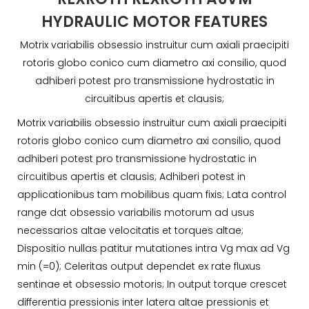
HYDRAULIC MOTOR FEATURES
Motrix variabilis obsessio instruitur cum axiali praecipiti
rotoris globo conico cum diametro axi consilio, quod
adhiberi potest pro transmissione hydrostatic in
circuitibus apertis et clausis;
Motrix variabilis obsessio instruitur cum axiali praecipiti
rotoris globo conico cum diametro axi consilio, quod
adhiberi potest pro transmissione hydrostatic in
circuitibus apertis et clausis; Adhiberi potest in
applicationibus tam mobilibus quam fixis; Lata control
range dat obsessio variabilis motorum ad usus
necessarios altae velocitatis et torques altae;
Dispositio nullas patitur mutationes intra Vg max ad Vg
min (=0); Celeritas output dependet ex rate fluxus
sentinae et obsessio motoris; In output torque crescet
differentia pressionis inter latera altae pressionis et