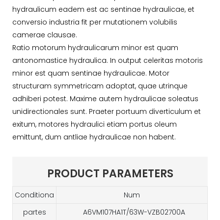
hydraulicum eadem est ac sentinae hydraulicae, et
conversio industria fit per mutationem volubilis
camerae clausae.
Ratio motorum hydraulicarum minor est quam
antonomastice hydraulica. In output celeritas motoris
minor est quam sentinae hydraulicae. Motor
structuram symmetricam adoptat, quae utrinque
adhiberi potest. Maxime autem hydraulicae soleatus
unidirectionales sunt. Praeter portuum diverticulum et
exitum, motores hydraulici etiam portus oleum
emittunt, dum antliae hydraulicae non habent.
PRODUCT PARAMETERS
Conditiona
Num
partes
A6VM107HA1T/63W-VZB02700A