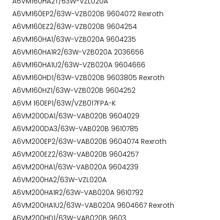
A6VM160HA2T/63W-VZL020A
A6VM160EP2/63W-VZB020B 9604072 Rexroth
A6VM160EZ2/63W-VZB020B 9604254
A6VM160HA1/63W-VZB020A 9604235
A6VM160HA1R2/63W-VZB020A 2036656
A6VM160HA1U2/63W-VZB020A 9604666
A6VM160HD1/63W-VZB020B 9603805 Rexroth
A6VM160HZ1/63W-VZB020B 9604252
A6VM 160EP1/63W/VZB017FPA-K
A6VM200DA1/63W-VAB020B 9604029
A6VM200DA3/63W-VAB020B 9610785
A6VM200EP2/63W-VAB020B 9604074 Rexroth
A6VM200EZ2/63W-VAB020B 9604257
A6VM200HA1/63W-VAB020A 9604239
A6VM200HA2/63W-VZL020A
A6VM200HA1R2/63W-VAB020A 9610792
A6VM200HA1U2/63W-VAB020A 9604667 Rexroth
A6VM200HD1/63W-VAB020B 9603