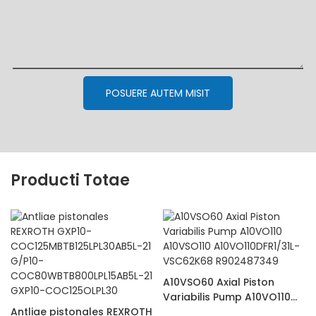
POSUERE AUTEM MISIT
Producti Totae
A10VSO60 Axial Piston
Variabilis Pump A10VO110
Antliae pistonales REXROTH
A10VSO110