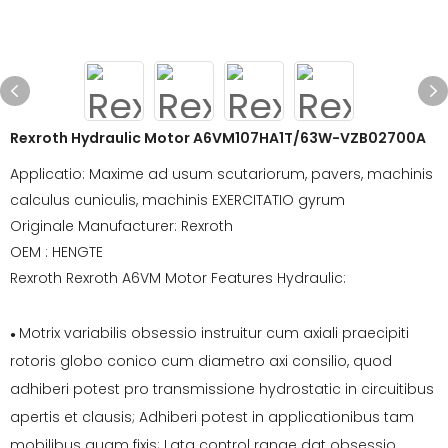
Rexroth Hydraulic Motor A6VM107HA1T/63W-VZB02700A
Applicatio: Maxime ad usum scutariorum, pavers, machinis
calculus cuniculis, machinis EXERCITATIO gyrum
Originale Manufacturer: Rexroth
OEM : HENGTE
Rexroth Rexroth A6VM Motor Features Hydraulic:
Motrix variabilis obsessio instruitur cum axiali praecipiti
●
rotoris globo conico cum diametro axi consilio, quod
adhiberi potest pro transmissione hydrostatic in circuitibus
apertis et clausis; Adhiberi potest in applicationibus tam
mobilibus quam fixis; Lata control range dat obsessio