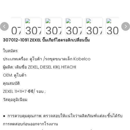
307012-1091 ZEXEL ปั๊มเกียร์ไฮดรอลิกเปลี่ยนปั๊ม
ใบสมัคร
ประเภทเครื่อง: คูโบต้า /รถขุดขนาดเล็ก Kobelco
ผู้ผลิต: เดิมชื่อ ZEXEL, DIESEL KIKI, HITACHI
OEM: คูโบต้า
คุณสมบัติ
ZEXEL 11+11+7 ซีซี/ รอบ ;
วัสดุอลูมิเนียม
● การควบคุมคุณภาพ: ตรวจสอบให้แน่ใจว่าผลิตภัณฑ์แต่ละชิ้นได้รับ
การทดสอบก่อนออกจากโรงงาน