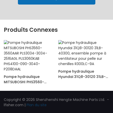
Produits Connexes
Pompe hydraulique
Pompe hydraulique
Hyundai 31Q8-30120 31LB-
MITSUBOSHI PHS3560-
40300, ensemble pompe à
3560AAR PLS3034-3034-
ventilateur pour pelle sur
2516AGL PLS3060KAB
chenilles R300LC-9A
PHS4100-090-3040-
Copyright © 2026 Shenzhenshi Hengte Machine Parts Ltd. -
P208DAAL
lfisher.com
|
Plan du site