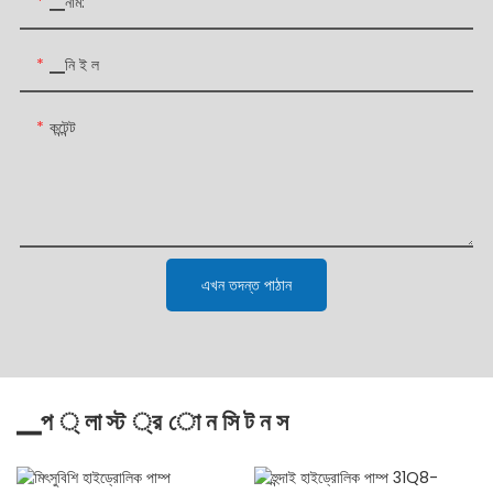
▁নাম:
▁নি ই ল
কন্টেন্ট
এখন তদন্ত পাঠান
▁প ্ লা স্ট ্র ো ন সি ট ন স