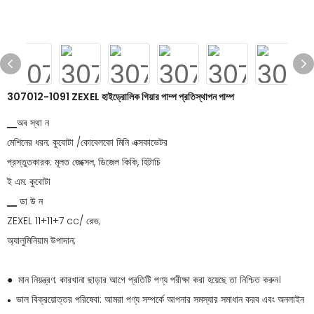
307012-1091 ZEXEL হাইড্রোলিক গিয়ার পাম্প প্রতিস্থাপন পাম্প
▁অব স্থা ন
মেশিনের ধরন: কুবোটা /কোবেলকো মিনি এক্সকাভেটর
প্রস্তুতকারক: মূলত জেক্সেল, ডিজেল কিকি, হিটাচি
ই এম: কুবোটা
▁ ডা উ ন
ZEXEL 11+11+7 cc/ রেভ;
অ্যালুমিনিয়াম উপাদান;
● মান নিয়ন্ত্রণ: কারখানা ছাড়ার আগে প্রতিটি পণ্য পরীক্ষা করা হয়েছে তা নিশ্চিত করুন।
ভাল বিক্রয়োত্তর পরিষেবা: আমরা পণ্য সম্পর্কে আপনার সমস্যার সমাধান করব এবং অনলাইন
●