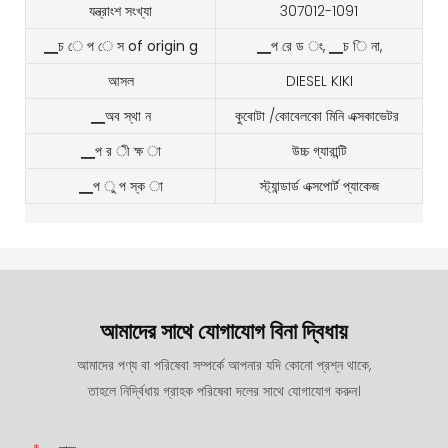
যন্ত্রাংশ সংখ্যা
307012-1091
▁চ ে প ে স of origin g
▁প রে ড ং, ▁চ ি না,
আসল
DIESEL KIKI
▁অব স্থা ন
কুবোটা /কোবেলকো মিনি এক্সকাভেটর
▁প র ী ক্ষ া
উচ্চ গ্যারান্টি
▁প ু প স্ক া
স্ট্যান্ডার্ড এক্সপোর্ট প্যাকেজ
আমাদের সাথে যোগাযোগ বিনা দ্বিধায়
আমাদের পণ্য বা পরিষেবা সম্পর্কে আপনার যদি কোনো প্রশ্ন থাকে,
তাহলে নির্দ্বিধায় গ্রাহক পরিষেবা দলের সাথে যোগাযোগ করুন।