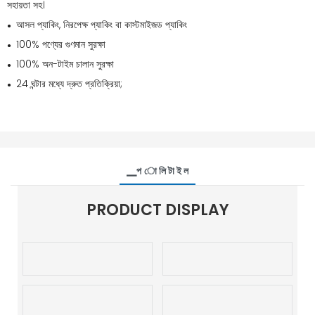
সহায়তা সহ।
আসল প্যাকিং, নিরপেক্ষ প্যাকিং বা কাস্টমাইজড প্যাকিং
●
100% পণ্যের গুণমান সুরক্ষা
●
100% অন-টাইম চালান সুরক্ষা
●
24 ঘন্টার মধ্যে দ্রুত প্রতিক্রিয়া;
●
▁প ো লি টা ই ল
PRODUCT DISPLAY