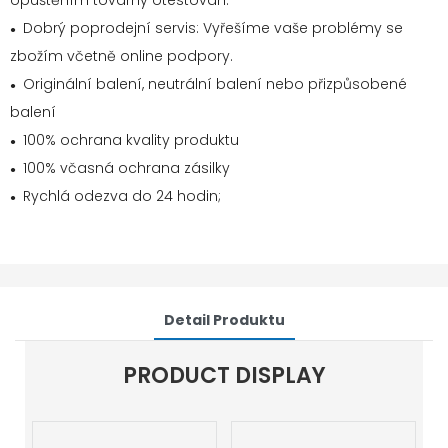
opuštěním továrny otestován.
Dobrý poprodejní servis: Vyřešíme vaše problémy se
●
zbožím včetně online podpory.
Originální balení, neutrální balení nebo přizpůsobené
●
balení
100% ochrana kvality produktu
●
100% včasná ochrana zásilky
●
Rychlá odezva do 24 hodin;
●
Detail Produktu
PRODUCT DISPLAY