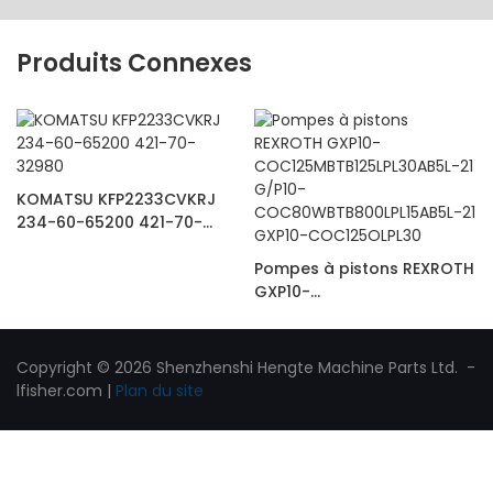
Produits Connexes
KOMATSU KFP2233CVKRJ
234-60-65200 421-70-
32980
Pompes à pistons REXROTH
GXP10-
COC125MBTB125LPL30AB5L-
21 G/P10-
COC80WBTB800LPL15AB5L-
Copyright © 2026 Shenzhenshi Hengte Machine Parts Ltd. -
21 GXP10-COC125OLPL30
lfisher.com
|
Plan du site