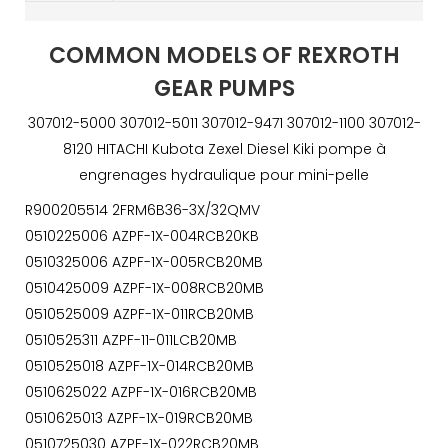
COMMON MODELS OF REXROTH
GEAR PUMPS
307012-5000 307012-5011 307012-9471 307012-1100 307012-
8120 HITACHI Kubota Zexel Diesel Kiki pompe à
engrenages hydraulique pour mini-pelle
R900205514 2FRM6B36-3X/32QMV
0510225006 AZPF-1X-004RCB20KB
0510325006 AZPF-1X-005RCB20MB
0510425009 AZPF-1X-008RCB20MB
0510525009 AZPF-1X-011RCB20MB
0510525311 AZPF-11-011LCB20MB
0510525018 AZPF-1X-014RCB20MB
0510625022 AZPF-1X-016RCB20MB
0510625013 AZPF-1X-019RCB20MB
0510725030 AZPF-1X-022RCB20MB