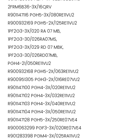
2FRM6B36-3X/16QRV
R901147116 PGH5-3X/080RE11VU2
R900932169 PGH5-2X/125RE11VU2
1PF2G3-3X/020 RA 07 MB,
1PF2G3-30/026RA07MS,
1PF2G3-3X/029 RD 07 MBK,
1PF2G3-30/026RD07MB,
PGH4-21/050RE11VU2
R900932168 PGH5-2X/063RE11VU2
R900951305 PGH3-2X/016RE07VU2
R901147100 PGH4-3X/020RE11VU2
R901147102 PGH4-3X/032RE11VU2
R901147103 PGH4-3X/040RE11VU2
R901147104 PGH4-3X/050RE11VU2
R901147128 PGH5-3X/250RE07VE4
R900063299 PGF3-3X/020RE07VE4
R901283398 PGM4-3X/025RA11VU2