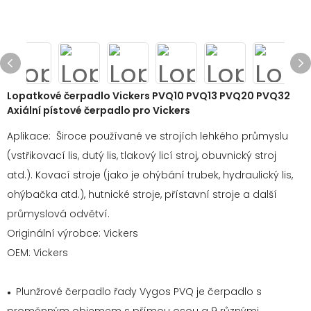
Lopatkové čerpadlo Vickers PVQ10 PVQ13 PVQ20 PVQ32
Axiální pístové čerpadlo pro Vickers
Aplikace: Široce používané ve strojích lehkého průmyslu
(vstřikovací lis, dutý lis, tlakový licí stroj, obuvnický stroj
atd.). Kovací stroje (jako je ohýbání trubek, hydraulický lis,
ohýbačka atd.), hutnické stroje, přístavní stroje a další
průmyslová odvětví.
Originální výrobce: Vickers
OEM: Vickers
Plunžrové čerpadlo řady Vygos PVQ je čerpadlo s
●