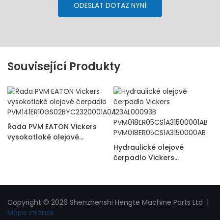
ODESLAT DOTAZ NYNÍ
Související Produkty
Řada PVM EATON Vickers
vysokotlaké olejové
čerpadlo
Hydraulické olejové
PVM141ER10GS02BYC232000
čerpadlo Vickers
1A0A
123AL00093B
PVM018ER05CS1A31500001A
B
PVM018ER05CS1A3150000AB
Copyright © 2026 Shenzhenshi Hengte Machine Parts Ltd |
Mapa stránek