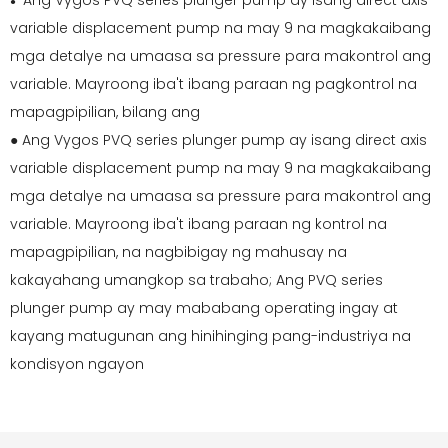
Ang Vygos PVQ series plunger pump ay isang direct axis
●
variable displacement pump na may 9 na magkakaibang
mga detalye na umaasa sa pressure para makontrol ang
variable. Mayroong iba't ibang paraan ng pagkontrol na
mapagpipilian, bilang ang
●
Ang Vygos PVQ series plunger pump ay isang direct axis
variable displacement pump na may 9 na magkakaibang
mga detalye na umaasa sa pressure para makontrol ang
variable. Mayroong iba't ibang paraan ng kontrol na
mapagpipilian, na nagbibigay ng mahusay na
kakayahang umangkop sa trabaho; Ang PVQ series
plunger pump ay may mababang operating ingay at
kayang matugunan ang hinihinging pang-industriya na
kondisyon ngayon