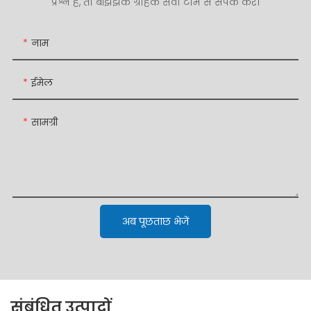
प्रश्न हैं, तो बेझिझक ग्राहक सेवा टीम से संपर्क करें।
नाम
ईमेल
सामग्री
अब पूछताछ भेजें
संबंधित उत्पादों