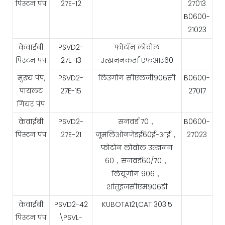
पिस्टन पंप
27E-12
27013
B0600-
21023
केवाईबी
PSVD2-
फोटॉन लोवोल
पिस्टन पंप
27E-13
उत्खननकर्ता एफआर60
मुख्य पंप,
PSVD2-
लिउगोंग सीएलजी906सी
B0600-
पायलट
27E-15
27017
गियर पंप
केवाईबी
PSVD2-
सनवर्ड 70，
B0600-
पिस्टन पंप
27E-21
ज़ूमलिओनजेडई60ई-आई，
27023
फोटोन लोवोल उत्खनन
60，सनवर्ड60/70，
लियूगोंग 906，
शांतुइजसीएम906डी
केवाईबी
PSVD2-42
KUBOTA121,CAT 303.5
पिस्टन पंप
\PSVL-